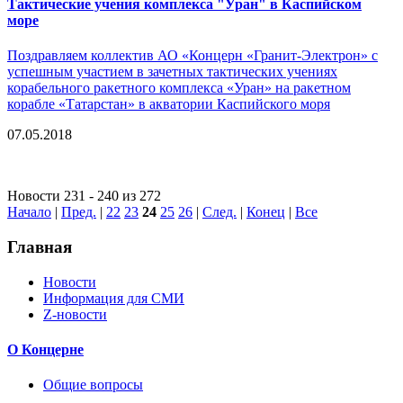
Тактические учения комплекса "Уран" в Каспийском
море
Поздравляем коллектив АО «Концерн «Гранит-Электрон» с
успешным участием в зачетных тактических учениях
корабельного ракетного комплекса «Уран» на ракетном
корабле «Татарстан» в акватории Каспийского моря
07.05.2018
Новости 231 - 240 из 272
Начало
|
Пред.
|
22
23
24
25
26
|
След.
|
Конец
|
Все
Главная
Новости
Информация для СМИ
Z-новости
О Концерне
Общие вопросы